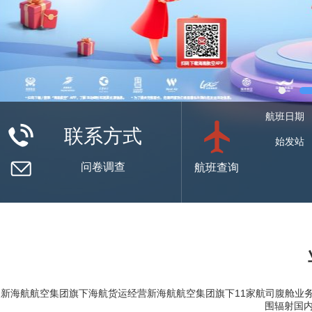
航班日期
联系方式
国际热线：
海航
始发站
0898-6536817
货运
工作时间：
热线
问卷调查
航班查询
8:30-17:30（
日）
中转站
目
预计起飞
航
中转网络
移动服务
仅显示有效数据
请扫描小程序码
新海航航空集团旗下海航货运经营新海航航空集团旗下11家航司腹舱业
围辐射国内