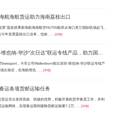
海航海航货运助力海南荔枝出口
南“桂花香”荔枝搭乘新海航海南航空HU755航班从海口美兰国际机场起飞，
运今年首票荔枝出口业务，也标……
[详细]
纳-华沙“次日达”联运专线产品，助力国货开拓东欧市场
ssport，卡车公司Wallenborn推出深圳-维也纳-华沙联运专线产
机场出港后，在海航维也……
[详细]
春运各项货邮运输任务
航货运充分发挥高效、快捷的优势，积极开展机型窄换宽工作，并利
运输网络，实现春运期间腹舱货邮运输量7.2万……
[详细]