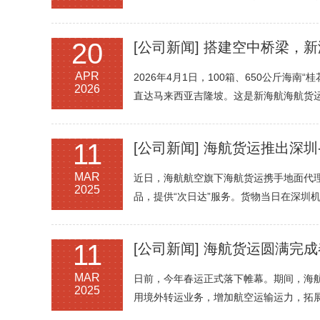
20
[公司新闻]
搭建空中桥梁，新
APR
2026年4月1日，100箱、650公斤海
2026
直达马来西亚吉隆坡。这是新海航海航货
11
[公司新闻]
海航货运推出深圳-维也
MAR
近日，海航航空旗下海航货运携手地面代理Swi
2025
品，提供“次日达”服务。货物当日在深圳
11
[公司新闻]
海航货运圆满完成
MAR
日前，今年春运正式落下帷幕。期间，海
2025
用境外转运业务，增加航空运输运力，拓展