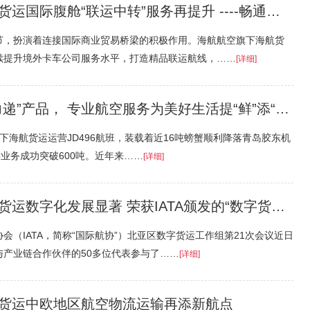
舱“联运中转”服务再提升 ----畅通国际联程，助力保通保畅！
节，扮演着连接国际商业贸易桥梁的积极作用。海航航空旗下海航货
续提升境外卡车公司服务水平，打造精品联运航线，……
[详细]
递”产品， 专业航空服务为美好生活提“鲜”添“彩”
旗下海航货运运营JD496航班，装载着近16吨螃蟹顺利降落青岛胶东机
业务成功突破600吨。近年来……
[详细]
化发展显著 荣获IATA颁发的“数字货运10周年纪念奖章”
（IATA，简称“国际航协”）北亚区数字货运工作组第21次会议近日
产业链合作伙伴的50多位代表参与了……
[详细]
货运中欧地区航空物流运输再添新航点