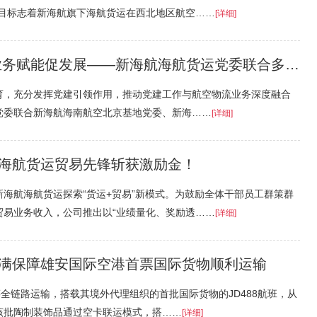
项目标志着新海航旗下海航货运在西北地区航空……
[详细]
赋能促发展——新海航海航货运党委联合多方开展党建共建活动
育，充分发挥党建引领作用，推动党建工作与航空物流业务深度融合
运党委联合新海航海南航空北京基地党委、新海……
[详细]
海航货运贸易先锋斩获激励金！
海航海航货运探索“货运+贸易”新模式。为鼓励全体干部员工群策群
贸易业务收入，公司推出以“业绩量化、奖励透……
[详细]
满保障雄安国际空港首票国际货物顺利运输
统筹全链路运输，搭载其境外代理组织的首批国际货物的JD488航班，从
该批陶制装饰品通过空卡联运模式，搭……
[详细]