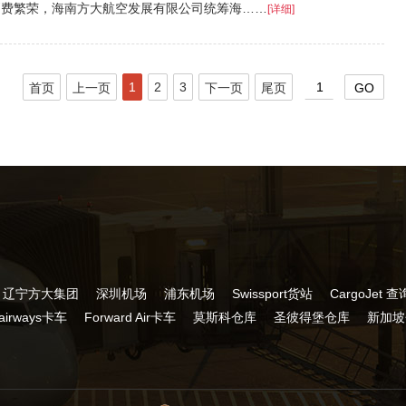
消费繁荣，海南方大航空发展有限公司统筹海……
[详细]
1
2
3
首页
上一页
下一页
尾页
辽宁方大集团
深圳机场
浦东机场
Swissport货站
CargoJet 查
-airways卡车
Forward Air卡车
莫斯科仓库
圣彼得堡仓库
新加坡