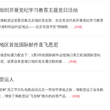
组织开展党纪学习教育主题党日活动
，海航货运党委召集北京地区党支部、在京党员代表开展党纪学习教育
家准时到达约定地点——北京市昌平区“明镜昭……
[详细]
地区首批国际邮件直飞悉尼
机场货站通力配合下，1票3件的国际邮件运抵海口美兰机场国际货站
抵悉尼。该票业务是海口地区首次通过航班腹……
[详细]
货运人
尝鲜”员工节日礼包新品试点五一劳动节来临之际，海航货运工会在航
，增加了海航货运“飞尝鲜”推出的自营产品……
[详细]