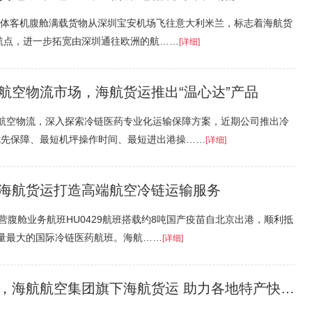
-9型宽体客机腹舱满载货物从深圳宝安机场飞往意大利米兰，标志着海航货
航点，进一步拓宽由深圳通往欧洲的航……
[详细]
航空物流市场，海航货运推出“温心达”产品
药航空物流，深入探索冷链医药专业化运输保障方案，近期公司推出冷
优先保障、最短机坪操作时间、最短进出港操……
[详细]
海航货运打造高端航空冷链运输服务
运营腹舱业务航班HU0429航班搭载约8吨国产疫苗自北京出港，顺利抵
运量最大的国际冷链医药航班。海航……
[详细]
海航航空集团旗下海航货运 助力各地特产快速流通