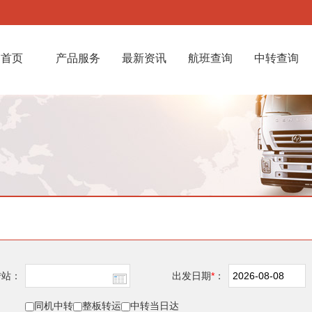
首页
产品服务
最新资讯
航班查询
中转查询
转站：
出发日期
*
：
同机中转
整板转运
中转当日达