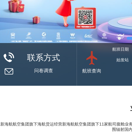
航班日期
联系方式
国际热线：
海航
始发站
0898-6536817
货运
工作时间：
热线
问卷调查
航班查询
8:30-17:30（
日）
中转站
目
预计起飞
航
中转网络
移动服务
仅显示有效数据
请扫描小程序码
新海航航空集团旗下海航货运经营新海航航空集团旗下11家航司腹舱业
围辐射国内